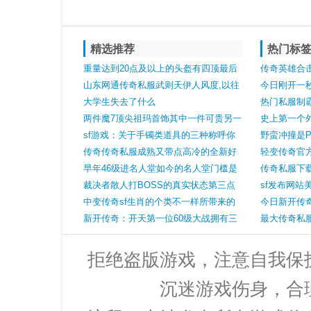
精选推荐
热门标
重量达到20点及以上的头盔有四顶最后
传奇英雄合
两顶已绝版
山东网通传奇私服武则天伊人风度,以往
小怪却比BO
今日刚开一
的白日门闲人,成了8L眼中的强敌
大学生失去了什么
的怪物只有
热门私服制
两件魔7顶尖祖玛首饰其中一件可贵另一
史上第一个
件是绝世
sf游戏：关于手镯类道具的三种称呼你
影响
野蛮冲撞是
最喜欢哪一种
传奇传奇私服成熟又带点高冷的全新好
生技能
轻变传奇官
听的成熟昵称
早年46级进名人堂如今的名人堂门槛是
玩家抗议未
传奇私服下载
甚么
裁决者散人打BOSS的真实状态第三点
分好了迷失
sf发布网站
太真实了
中变传奇sf生肖的个类不一样所带来的
家必学技能
今日新开传
属性也不一样
新开传奇：开天第一位60级大战拥有三
骑士手镯攻击
最大传奇私
把服务器最强神兵
在这里能收
拒绝盗版游戏，注意自我保
沉迷游戏伤身，合