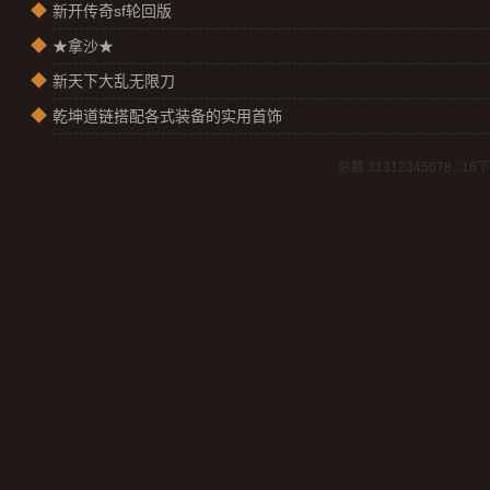
◆
新开传奇sf轮回版
◆
★拿沙★
◆
新天下大乱无限刀
◆
乾坤道链搭配各式装备的实用首饰
总数 313
1
2
3
4
5
6
7
8
...16
下