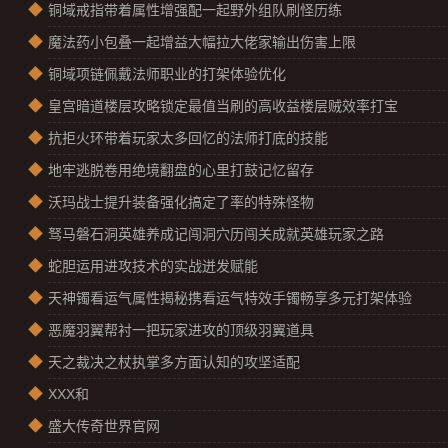
◆
铜域戒指带着属性‌增强配一起野外组队刷怪历练
◆
魔法药小包叠一起增益大幅拉大佬家输出伤害上限
◆
铜域项链佩戴法师职业的打架体验优化
◆
皇宫暗道楼层攻略锁定最值当刷的高收益楼层贼效率打宝
◆
抗拒火环带着玩家太多回忆的法师打底的技能
◆
地牢逃脱卷用绝境翻盘的心里打鼓记忆留存
◆
沃玛战士提升装备强化搞定了率的特殊怪物
◆
驽马磐石洞英雄养成记闯洞穴历闯关成就英雄玩家之路
◆
蛇胆运用进攻技术的实战迸发赋能
◆
天神镯看运气属性揭秘携看运气特效手镯畅享多元打架体验
◆
恶魔羽翼帮衬一把玩家进攻的顶级羽翼道具
◆
天之裁决之杖执掌多方面认知的攻坚适配
◆
XXX和
◆
盛大传奇世界官网