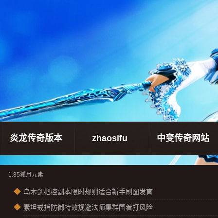
炎龙传奇版本
zhaosifu
中变传奇网站
1.85狐月元素
◆
乌木剑把控副本限时规则适合新手刷图发育
◆
素坦戒指防御特效规避法师集群围着打风险