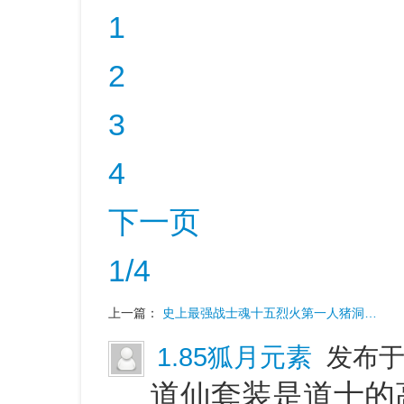
1
2
3
4
下一页
1/4
上一篇：
史上最强战士魂十五烈火第一人猪洞…
1.85狐月元素
发布于 
道仙套装是道士的