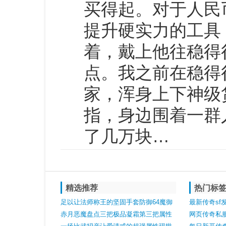
买得起。对于人民
提升硬实力的工具
着，戴上他往稳得
点。我之前在稳得
家，浑身上下神级
指，身边围着一群
了几万块…
精选推荐
热门标
足以让法师称王的坚固手套防御64魔御
最新传奇s
16魔法206
赤月恶魔盘点三把极品凝霜第三把属性
地沙巴克影
网页传奇私