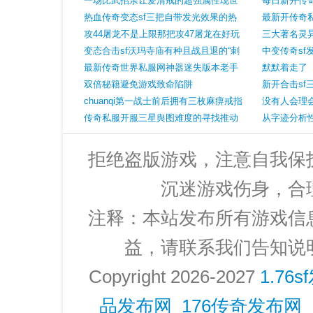
超裁决却没法用
一场比武招亲让爱清戒的超强属性现世
别巨大你都
每日新开传
魔道攻09
热血传奇变态sf三把自带发光效果的热
爆另一种很
最新开传奇
门神兵第二把自带全屏攻击神技
攻44屠龙不是上限那把攻47屠龙在好玩
端装备
三大著名灵
生存过吗
变态合击sf沃玛寺庙有种且战且退的“刺
战士有头无
中变传奇sf
客”在黑夜模式下威胁大
最新传奇世界私服网神器迷失版本老手
直触天花板,
默默着走了
玩家的疾速通关技能
双倍秘籍避免游戏致命陷阱
新开合击sf
chuanqi第一战士前后拥有三枚麻痹戒指
爆神器
没有人会理
成为全区公敌
传奇私服开服三星舆图难度的寻找推动
从字迹分析
之旅
拒绝盗版游戏，注意自我保
沉迷游戏伤身，合
注释：本站发布所有游戏信
益，请联系我们告知说
Copyright 2026-2027
1.76
品发布网_176传奇发布网_