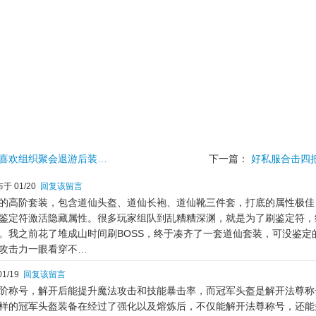
喜欢组织聚会退游后装…
下一篇：
好私服合击四
于 01/20
回复该留言
的高阶套装，包含道仙头盔、道仙长袍、道仙靴三件套，打底的属性极佳
鉴定符激活隐藏属性。很多玩家组队到乱糟糟深渊，就是为了刷鉴定符，
。我之前花了堆成山时间刷BOSS，终于凑齐了一套道仙套装，可没鉴定
攻击力一眼看穿不…
1/19
回复该留言
阶称号，解开后能提升魔法攻击和技能暴击率，而冠军头盔是解开法尊称
样的冠军头盔装备在经过了强化以及熔炼后，不仅能解开法尊称号，还能