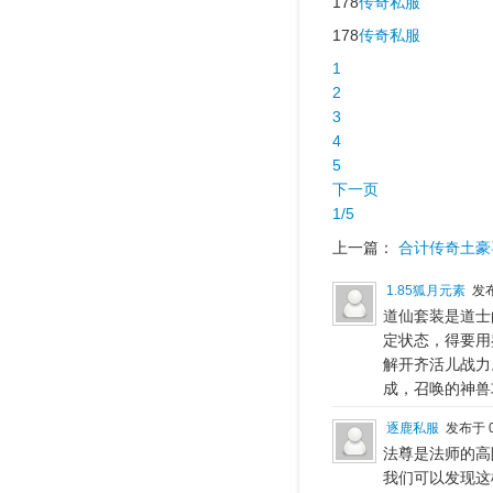
178
传奇私服
178
传奇私服
1
2
3
4
5
下一页
1/5
上一篇：
合计传奇土豪
1.85狐月元素
发布
道仙套装是道士
定状态，得要用
解开齐活儿战力
成，召唤的神兽
逐鹿私服
发布于 0
法尊是法师的高
我们可以发现这