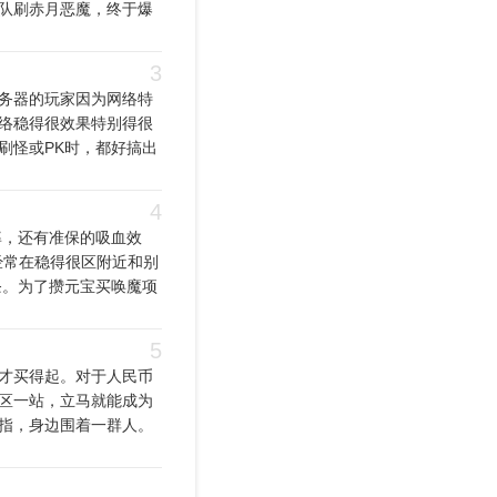
队刷赤月恶魔，终于爆
3
务器的玩家因为网络特
络稳得很效果特别得很
刷怪或PK时，都好搞出
4
率，还有准保的吸血效
经常在稳得很区附近和别
条。为了攒元宝买唤魔项
5
才买得起。对于人民币
区一站，立马就能成为
指，身边围着一群人。