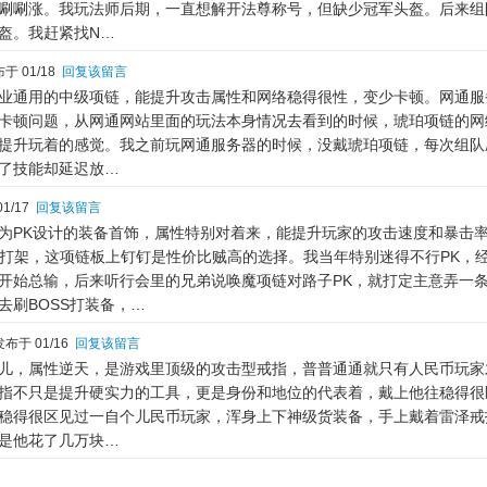
唰唰涨。我玩法师后期，一直想解开法尊称号，但缺少冠军头盔。后来组
盔。我赶紧找N…
于 01/18
回复该留言
业通用的中级项链，能提升攻击属性和网络稳得很性，变少卡顿。网通服
卡顿问题，从网通网站里面的玩法本身情况去看到的时候，琥珀项链的网
提升玩着的感觉。我之前玩网通服务器的时候，没戴琥珀项链，每次组队
了技能却延迟放…
1/17
回复该留言
为PK设计的装备首饰，属性特别对着来，能提升玩家的攻击速度和暴击
k打架，这项链板上钉钉是性价比贼高的选择。我当年特别迷得不行PK，
开始总输，后来听行会里的兄弟说唤魔项链对路子PK，就打定主意弄一
去刷BOSS打装备，…
布于 01/16
回复该留言
儿，属性逆天，是游戏里顶级的攻击型戒指，普普通通就只有人民币玩家
指不只是提升硬实力的工具，更是身份和地位的代表着，戴上他往稳得很
稳得很区见过一自个儿民币玩家，浑身上下神级货装备，手上戴着雷泽戒
是他花了几万块…