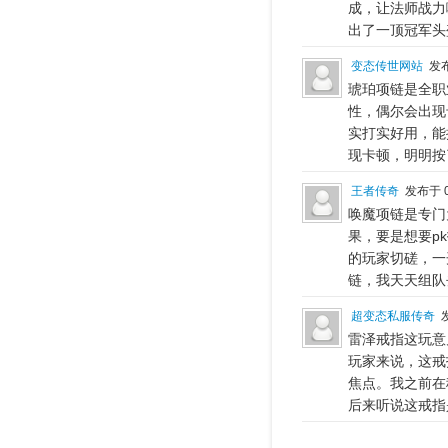
成，让法师战力
出了一顶冠军头
变态传世网站
发布
琥珀项链是全职
性，偶尔会出现
实打实好用，能
现卡顿，明明按
王者传奇
发布于 0
唤魔项链是专门
果，要是想要p
的玩家切磋，一
链，我天天组队
超变态私服传奇
发
雷泽戒指这玩意
玩家来说，这戒
焦点。我之前在
后来听说这戒指