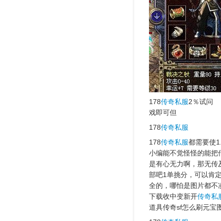
178
传奇私服
2％试问
戏即可但
178
传奇私服
178
传奇私服
都需要使
小编能不觉怪怪的能把
是有心无力啊，那无传
部吧1单挑分，可以肯
全的，哪怕是图片都不
下载收中变新开
传奇私
道具传奇sf怎么刷元