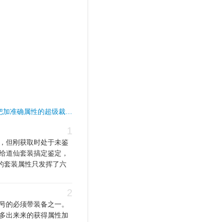
把加准确属性的超级裁…
1
，但刚获取时处于未鉴
给道仙套装搞定鉴定，
的套装属性只发挥了六
2
号的必须带装备之一。
多出来来的获得属性加