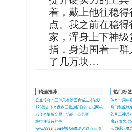
着，戴上他往稳得
点。我之前在稳得
家，浑身上下神级
指，身边围着一群
了几万块…
精选推荐
热门标
公益传奇：三件只有沙巴克城主才能获
传奇十周年
得的神甲有两件意义非凡
176复古传奇盘点三枚加防御的法戒两枚
网站
热门私服绝
熟悉另一枚很少人知道
老传奇解析交易市场的一些机密
苍月三神兵
经得住等待的事
猛
魔27血饮攻
www.999sf.com防御56魔法04盘点三顶
兵
实力碾压魔