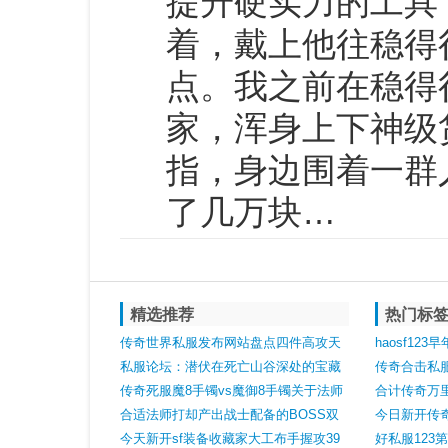
提升硬实力的工具
着，戴上他往稳得
点。我之前在稳得
家，浑身上下神级
指，身边围着一群
了几万块…
精选推荐
热门标
传奇世界私服发布网站盘点四件高攻天
haosf12
魔神甲最后一件拥有166点攻击上限
私服论坛：潜伏在死亡山谷深处的宝藏
第二把才是
传奇合击私
级怪物邪恶钳虫
传奇死服魔8手镯vs魔御8手镯关于法师
家表示都不
合计传奇万
的两大极限装备
合适法师打却产出战士配备的BOSS双
今日新开传奇
头血魔
今天新开sf装备收藏家大工布手握攻39
恶毒蛇爆率
好私服123