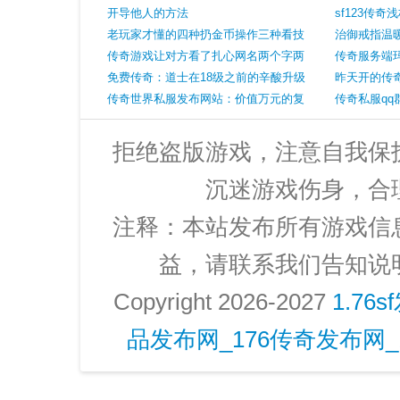
裁决黑铁头盔已绝版
开导他人的方法
离谱特戒也
sf123传
老玩家才懂的四种扔金币操作三种看技
和非官服设
治御戒指温
巧一种是传言
传奇游戏让对方看了扎心网名两个字两
传奇服务端
个字伤心欲绝的网名
免费传奇：道士在18级之前的辛酸升级
风景龙骨
昨天开的传
方式像战士一样去战斗
传奇世界私服发布网站：价值万元的复
关于它的一
传奇私服q
活戒指被盗怒告官服也没有拿回来
果
拒绝盗版游戏，注意自我保
沉迷游戏伤身，合
注释：本站发布所有游戏信
益，请联系我们告知说
Copyright 2026-2027
1.76
品发布网_176传奇发布网_