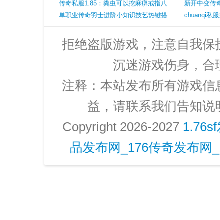
传奇私服1.85：粪虫可以挖麻痹戒指八
新开中变传
十万分之一的爆率还能挖到吗
单职业传奇羽士进阶小知识技艺热键搭
动必须留心
chuanq
配好迅猛、快速、高速走上小道之路
是老玩家的
拒绝盗版游戏，注意自我保
沉迷游戏伤身，合
注释：本站发布所有游戏信
益，请联系我们告知说
Copyright 2026-2027
1.76
品发布网_176传奇发布网_