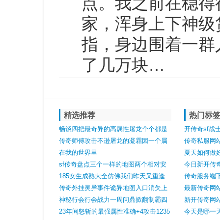
点。我之前在稳得
家，浑身上下神级
指，身边围着一群
了几万块…
精选推荐
热门标
畅谈四把最奇异的高属性屠龙个个都是
开传奇sf战
唯一档的生存
传奇师傅攻击不逊屠龙的凝霜因一个属
传奇私服网
性沦为模特专用道具
在我的世界里
夏天如何做
sf传奇盘点三个一样的地图两个相对安
今日新开传
静还有个是氪金之地
185女生成熟大全仿佛我们昨天又重逢
高级技能书第
传奇服务端
传奇外挂灵异事件诡异地图入口消失上
装着酸酸的
最新传奇网
百个随机卷轴愣是没找到
神秘行会行会战力一周问鼎掀翻制霸四
心得
新开传奇网
年沙城之主
23年间怒斩的最强属性准确+4攻击1235
今天是哪一